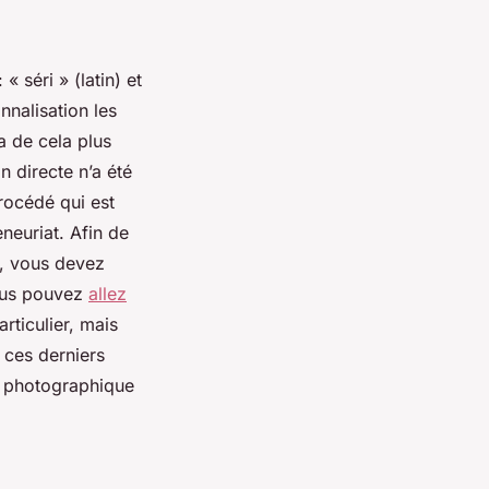
« séri » (latin) et
nalisation les
a de cela plus
n directe n’a été
rocédé qui est
neuriat. Afin de
e, vous devez
 vous pouvez
allez
rticulier, mais
 ces derniers
on photographique