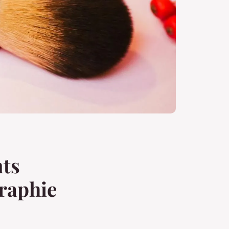
nts
graphie