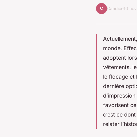
C
Candice
10 no
Actuellement,
monde. Effect
adoptent lor
vêtements, le
le flocage et 
dernière opti
d’impression 
favorisent ce
c’est ce dont
relater l’his