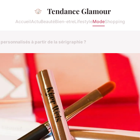
Tendance Glamour
Accueil
Actu
Beauté
Bien-etre
Lifestyle
Mode
Shopping
personnalisés à partir de la sérigraphie ?