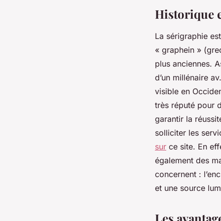
Historique 
La sérigraphie est
« graphein » (gre
plus anciennes. As
d’un millénaire a
visible en Occide
très réputé pour 
garantir la réuss
solliciter les ser
sur
ce site. En ef
également des ma
concernent : l’enc
et une source lu
Les avantag