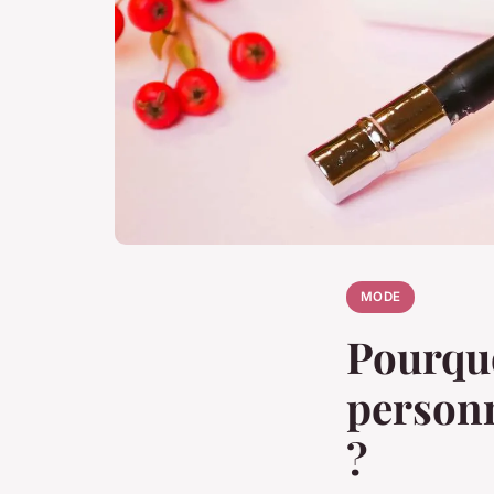
MODE
Pourquo
personn
?